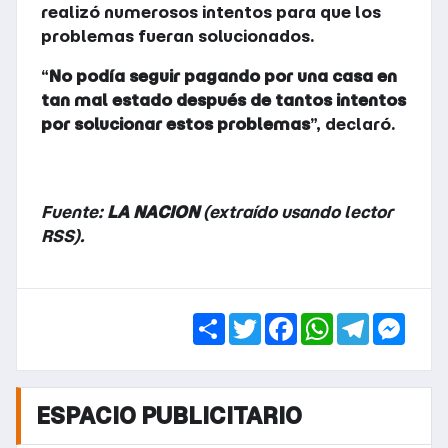
realizó numerosos intentos para que los
problemas fueran solucionados.
“
No podía seguir pagando por una casa en
tan mal estado después de tantos intentos
por solucionar estos problemas
”, declaró.
Fuente:
LA NACION
(extraído usando lector
RSS).
Share
Twitter
Facebook
WhatsApp
Telegra
Mess
ESPACIO PUBLICITARIO