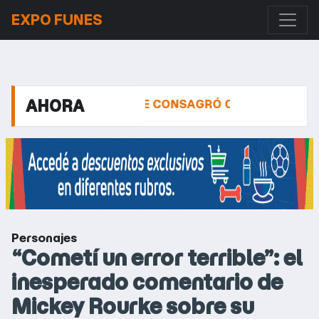
EXPO FUNES
AHORA
ANDERERS, SE CONSAGRÓ CAMPEÓN Y TUVO COMO FI
Personajes
“Cometí un error terrible”: el
inesperado comentario de
Mickey Rourke sobre su