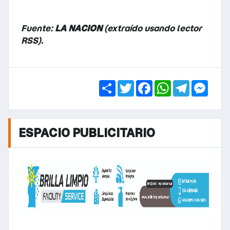
Fuente:
LA NACION
(extraído usando lector
RSS).
Share
Twitter
Facebook
WhatsApp
Telegra
Mess
ESPACIO PUBLICITARIO