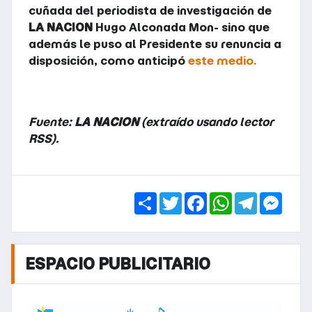
cuñada del periodista de investigación de
LA NACION
Hugo Alconada Mon- sino que
además le puso al Presidente su renuncia a
disposición, como anticipó
este medio.
Fuente:
LA NACION
(extraído usando lector
RSS).
Share
Twitter
Facebook
WhatsApp
Telegra
Mess
ESPACIO PUBLICITARIO