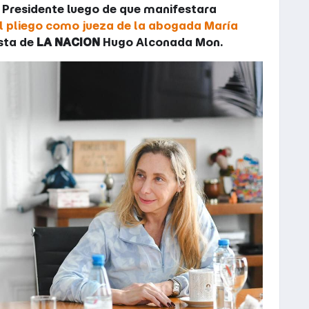
l Presidente luego de que manifestara
el pliego como jueza de la abogada María
ista de
LA NACION
Hugo Alconada Mon.