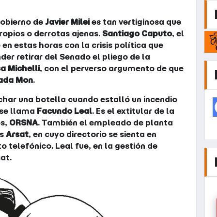
gobierno de
Javier Milei
es tan vertiginosa que
propios o derrotas ajenas.
Santiago Caputo
, el
en estas horas con la crisis política que
nder retirar del Senado el pliego de la
a Michelli
, con el perverso argumento de que
ada Mon
.
char una botella cuando estalló un incendio
 se llama
Facundo Leal
. Es el extitular de la
os,
ORSNA
. También el empleado de planta
es
Arsat
, en cuyo directorio se sienta en
o telefónico. Leal fue, en la gestión de
at.