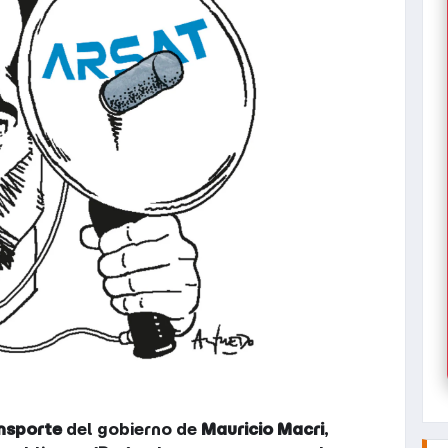
ansporte
del gobierno de
Mauricio Macri
,