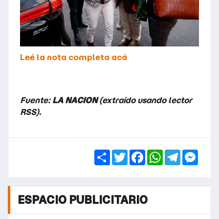
Leé la nota completa acá
Fuente:
LA NACION
(extraído usando lector
RSS).
Share
Twitter
Facebook
WhatsApp
Telegra
Mess
ESPACIO PUBLICITARIO