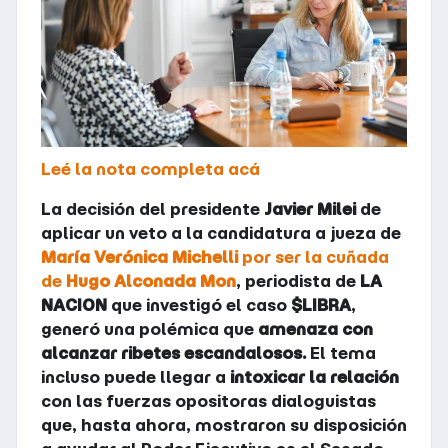
Leé la nota completa acá
La decisión del presidente
Javier Milei
de
aplicar un veto a la candidatura a jueza de
María Verónica Michelli
por ser la cuñada
de
Hugo Alconada Mon
, periodista de
LA
NACION
que investigó el caso
$LIBRA
,
generó una polémica que
amenaza con
alcanzar ribetes escandalosos.
El tema
incluso puede llegar a
intoxicar la relación
con las fuerzas opositoras dialoguistas
que, hasta ahora, mostraron su disposición