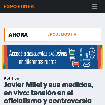
EXPO FUNES
AHORA
ITA EN PH, PODEMOS HABLAR
LA DESPEDIDA A JOR
Política
Javier Milei y sus medidas,
en vivo: tensión en el
oficialismo y controversia