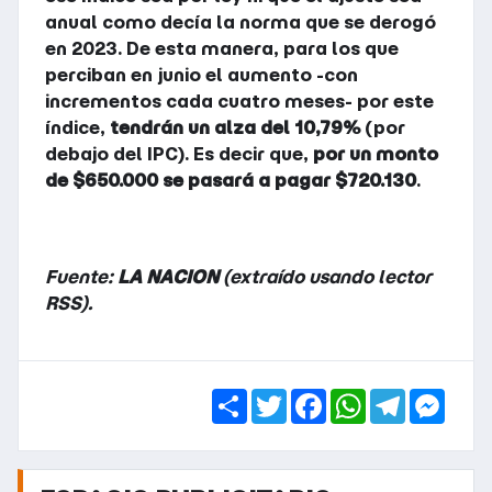
anual como decía la norma que se derogó
en 2023. De esta manera, para los que
perciban en junio el aumento -con
incrementos cada cuatro meses- por este
índice,
tendrán un alza del 10,79%
(por
debajo del IPC). Es decir que,
por un monto
de $650.000 se pasará a pagar $720.130
.
Fuente:
LA NACION
(extraído usando lector
RSS).
Share
Twitter
Facebook
WhatsApp
Telegra
Mess