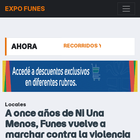
EXPO FUNES
AHORA
S DE FUNES: MÁS RECORRIDOS Y FRECUENCIAS DE EL
Locales
A once años de Ni Una
Menos, Funes vuelve a
marchar contra la violencia