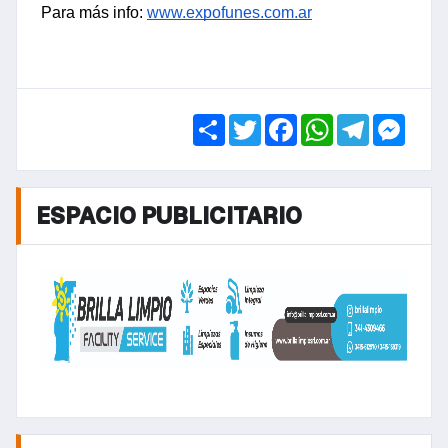
Para más info: 
www.expofunes.com.ar
Share
Twitter
Facebook
WhatsApp
Telegra
Mess
ESPACIO PUBLICITARIO